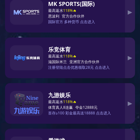
欧冠半决赛战火重燃：豪门对决谁能问鼎欧洲之
巅？
随着淘汰赛阶段的深入，各大豪门球队纷纷进入白热化竞争状
态，本场关键对决将决定谁能挺进决赛...
足球专区
2023-10-27