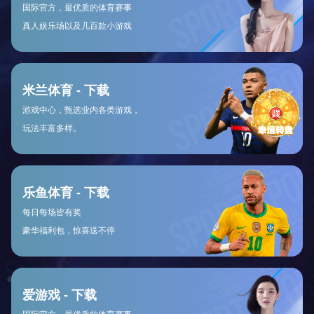
奥运专题
2023-10-26
世界杯预选赛深度解析：哪些球队能够突围？
预选赛进入白热化阶段，各支球队的战术布置与人员调整成为
关注焦点，本文为您深度解读...
世界杯专区
2023-10-25
科学健身：如何通过合理训练提升核心力量？
专家建议，科学的呼吸配合核心训练是提升运动表现的关键，
以下为您介绍三套基础训练法...
健康生活
2023-10-25