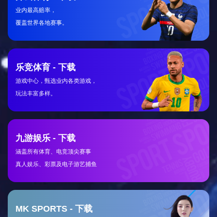
网球世界排名更新：新一代球员开始冲击统治地
位
在最近的巡回赛中，多位年轻选手展现出惊人的统治力，世界
排名的格局正在发生深刻变化...
网球赛事
2023-10-26
奥运会备战进入关键期：各国运动员训练强度升
级
随着奥运周期的临近，各国体育代表团均进入了高强度训练阶
段，旨在冲击各项金牌目标...