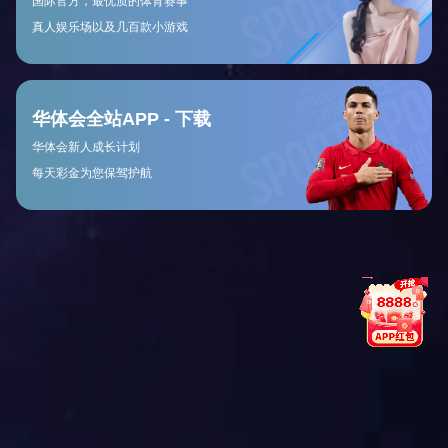
赛事深度分析
查看全部 »
曼城战术复盘：瓜迪奥拉如何掌控中场节
奏？
通过对本场比赛数据的深度拆解，我们发现曼城
的传控体系在面对高压逼抢时表现卓越...
NBA进攻趋势变化：三分球时代下的空间
利用
现代篮球越来越强调进攻空间，分析这组数据可
以帮助我们理解为什么三分球变得如此重要...
球员技术分析：如何通过脚步提升防守稳
定性？